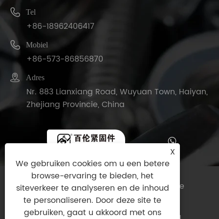

Tel
+86-18962406417

Mobiel
+86-573-86856870

Adres
Nr. 883 Lianxiang Road, Wuyuan Town, Haiyan,
Zhejiang Provincie, China
X
We gebruiken cookies om u een betere
browse-ervaring te bieden, het
Copyright © 2025 Haiyan Bolt Co., Ltd. Alle
siteverkeer te analyseren en de inhoud
rechten voorbehouden.
te personaliseren. Door deze site te
gebruiken, gaat u akkoord met ons
Links
|
Sitemap
|
RSS
|
XML
|
Privacybeleid