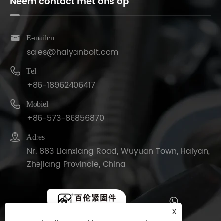
Neem contact met ons op

E-mailen
sales@haiyanbolt.com

Tel
+86-18962406417

Mobiel
+86-573-86856870

Adres
Nr. 883 Lianxiang Road, Wuyuan Town, Haiyan,
Zhejiang Provincie, China
X