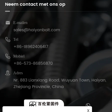
Neem contact met ons op

E-mailen
sales@haiyanbolt.com

Tel
+86-18962406417

Mobiel
+86-573-86856870

Adres
Nr. 883 Lianxiang Road, Wuyuan Town, Haiyan,
Zhejiang Provincie, China
X