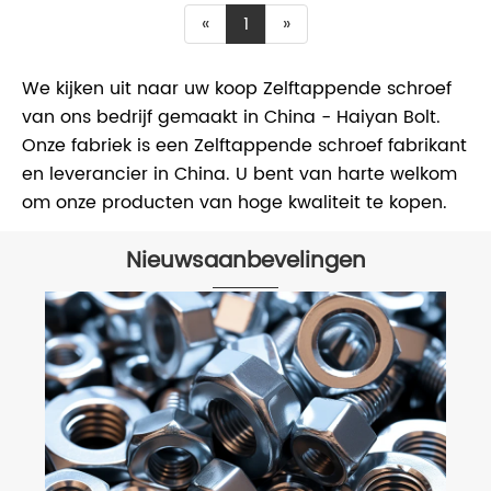
«
1
»
We kijken uit naar uw koop Zelftappende schroef
van ons bedrijf gemaakt in China - Haiyan Bolt.
Onze fabriek is een Zelftappende schroef fabrikant
en leverancier in China. U bent van harte welkom
om onze producten van hoge kwaliteit te kopen.
Nieuwsaanbevelingen
Aangepaste boutproductie - Waar
moet op worden gelet bij de
verwerking van precisie-
Bekijk meer >>
hardwareonderdelen?